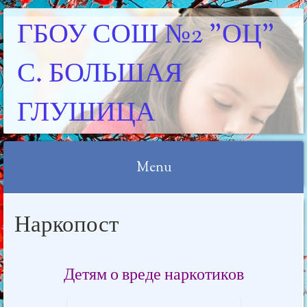
ГБОУ СОШ №2 "ОЦ"
С. БОЛЬШАЯ
ГЛУШИЦА
Menu
Skip
Наркопост
to
content
Детям о вреде наркотиков