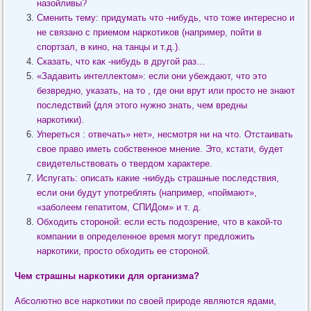
назойливы?
Сменить тему: придумать что -нибудь, что тоже интересно и
не связано с приемом наркотиков (например, пойти в
спортзал, в кино, на танцы и т.д.).
Сказать, что как -нибудь в другой раз…
«Задавить интеллектом»: если они убеждают, что это
безвредно, указать, на то , где они врут или просто не знают
последствий (для этого нужно знать, чем вредны
наркотики).
Упереться : отвечать» нет», несмотря ни на что. Отстаивать
свое право иметь собственное мнение. Это, кстати, будет
свидетельствовать о твердом характере.
Испугать: описать какие -нибудь страшные последствия,
если они будут употреблять (например, «поймают»,
«заболеем гепатитом, СПИДом» и т. д.
Обходить стороной: если есть подозрение, что в какой-то
компании в определенное время могут предложить
наркотики, просто обходить ее стороной.
Чем страшны наркотики для организма?
Абсолютно все наркотики по своей природе являются ядами,