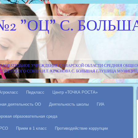
№2 "ОЦ" С. БОЛЬШ
АЗОВАТЕЛЬНОЕ УЧРЕЖДЕНИЕ САМАРСКОЙ ОБЛАСТИ СРЕДНЯЯ ОБЩЕОБ
Я СОВЕТСКОГО СОЮЗА И.Т. КРАСНОВА С. БОЛЬШАЯ ГЛУШИЦА МУНИЦ
Агрокласс
Педкласс
Центр «ТОЧКА РОСТА»
ная деятельность ОО
Деятельность школы
ГИА
ровая образовательная среда
 РСО
Прием в 1 класс
Противодействие коррупции