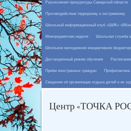
Разъяснения прокуратуры Самарской области
Противодействие терроризму и экстримизму
Школьный информационный клуб «ШИК» «ВКон
Межпредметная неделя
Школьная служба 
Школьное молодежное инициативное бюджетир
Дистанционный режим обучения
Расписани
Приём иностранных граждан
Профилактика 
Сведения об организации отдыха детей и их о
Центр «ТОЧКА РО