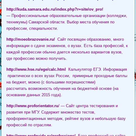
http://kuda.samara.edu.ru/index.php?r=site/ov_pro
f
— Профессиональные образовательные организации (колледжи,
техникумы) Самарской области. Выбор места обучения по
профессии, специальности.
http://moeobrazovanie.ru/
Сайт посвящен образованию, много
информации о сдаче экзаменов, о вузах. Есть база профессий, к
каждой профессии обычно дается несколько вариантов вузов,
где профессию можно получить.
http://www.hse.ru/ege/calc.html
Калькулятор ЕГЭ. Информация
практически о всех вузах России, примерные проходные баллы
на бюджет, можно (с большими погрешностями)
рассчитать возможность обучения на бюджетной основе (на
основании данных 2015 года).
http://www.proforientator.ru
/
— Сайт центра тестирования и
развития при МГУ. Содержит множество тестов,
профориентационных методик, рейтинг вузов и небольшую базу
профессий по отраслям.
http://www.profguide.ru/professions/
База профессий на сайте