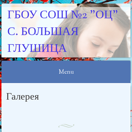
ГБОУ СОШ №2 "ОЦ"
С. БОЛЬШАЯ
ГЛУШИЦА
Menu
Skip
Галерея
to
content