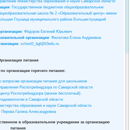
равление Министерства образования и науки Самарской области
зации
: Государственное бюджетное общеобразовательное
бщеобразовательная школа № 2 «Образовательный центр» имени
 Большая Глушица муниципального района Большеглушицкий
организации
: Фёдоров Евгений Юрьевич
разовательной организации
: Филатова Елена Андреевна
ганизации
: school2_bgl@63edu.ru
Организация питания
по организации горячего питания:
 вопросам организации питания для школьников
Управления Роспотребнадзора по Самарской области
ентр Роспотребнадзора (звонок бесплатный)
эпидемиологии в Самарской области
нистерства образования и науки Самарской области
- Перова Галина Александровна
тственном в образовательном учреждении за организацию
питания