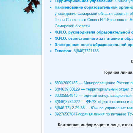
Территориальное управление
: Южное уп
Наименование образовательной органи
учреждение Самарской области средняя о
Героя Советского Союза И.Т.Краснова с.
Самарской области
Ф.И.О. руководителя образовательной 
Ф.И.О. ответственного за питание в об
Электронная почта образовательной ор
Телефон
: 8(846)7321183
Горячая линия 
88002009185 — Минпросвещение России по
8(84639)30129 — территориальный отдел 
88005554943 — единый консультационный ц
8(846)3734922 — ФБУЗ «Центр гигиены и 
8(846-73) 2-29-88 — Южное управление ми
89276567847-горячая линия по питанию ТУ
Контактная информация о лице, отве