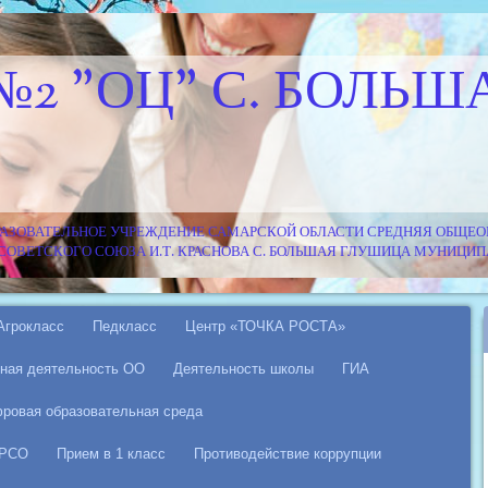
№2 "ОЦ" С. БОЛЬШ
АЗОВАТЕЛЬНОЕ УЧРЕЖДЕНИЕ САМАРСКОЙ ОБЛАСТИ СРЕДНЯЯ ОБЩЕОБ
Я СОВЕТСКОГО СОЮЗА И.Т. КРАСНОВА С. БОЛЬШАЯ ГЛУШИЦА МУНИЦ
Агрокласс
Педкласс
Центр «ТОЧКА РОСТА»
ная деятельность ОО
Деятельность школы
ГИА
ровая образовательная среда
 РСО
Прием в 1 класс
Противодействие коррупции