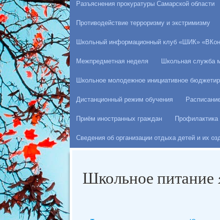
Разъяснения прокуратуры Самарской области
Противодействие терроризму и экстримизму
Школьный информационный клуб «ШИК» «ВКон
Межпредметная неделя
Школьная служба 
Школьное молодежное инициативное бюджетир
Дистанционный режим обучения
Расписани
Приём иностранных граждан
Профилактика 
Сведения об организации отдыха детей и их о
Школьное питание 