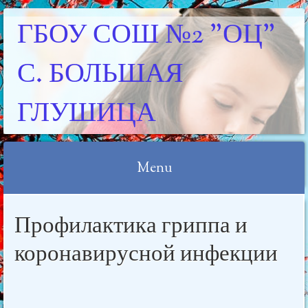
ГБОУ СОШ №2 "ОЦ"
С. БОЛЬШАЯ
ГЛУШИЦА
Menu
Skip
Профилактика гриппа и
to
content
коронавирусной инфекции