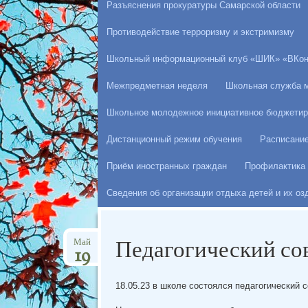
Разъяснения прокуратуры Самарской области
Противодействие терроризму и экстримизму
Школьный информационный клуб «ШИК» «ВКон
Межпредметная неделя
Школьная служба 
Школьное молодежное инициативное бюджетир
Дистанционный режим обучения
Расписани
Приём иностранных граждан
Профилактика 
Сведения об организации отдыха детей и их о
Педагогический со
Май
19
18.05.23 в школе состоялся педагогический с