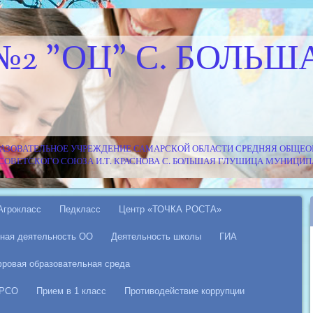
№2 "ОЦ" С. БОЛЬШ
АЗОВАТЕЛЬНОЕ УЧРЕЖДЕНИЕ САМАРСКОЙ ОБЛАСТИ СРЕДНЯЯ ОБЩЕОБ
Я СОВЕТСКОГО СОЮЗА И.Т. КРАСНОВА С. БОЛЬШАЯ ГЛУШИЦА МУНИЦ
Агрокласс
Педкласс
Центр «ТОЧКА РОСТА»
ная деятельность ОО
Деятельность школы
ГИА
ровая образовательная среда
 РСО
Прием в 1 класс
Противодействие коррупции