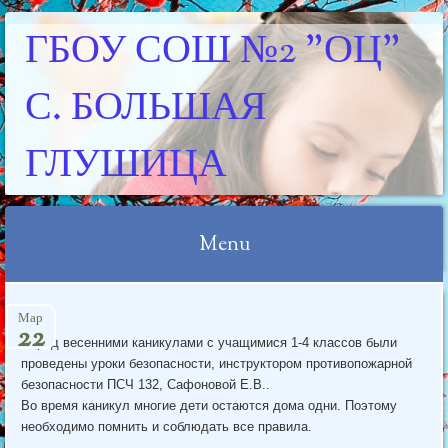
ГБОУ СОШ №2 "ОЦ"
С. БОЛЬШАЯ
ГЛУШИЦА
Menu
Skip
Мар
to
22
Перед весенними каникулами с учащимися 1-4 классов были
content
проведены уроки безопасности, инструктором противопожарной
безопасности ПСЧ 132, Сафоновой Е.В..
Во время каникул многие дети остаются дома одни. Поэтому
необходимо помнить и соблюдать все правила.