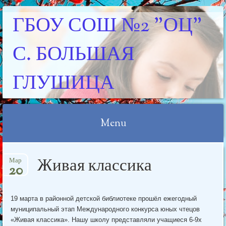
ГБОУ СОШ №2 "ОЦ"
С. БОЛЬШАЯ
ГЛУШИЦА
Menu
Skip
Живая классика
Мар
to
20
content
19 марта в районной детской библиотеке прошёл ежегодный
муниципальный этап Международного конкурса юных чтецов
«Живая классика». Нашу школу представляли учащиеся 6-9х