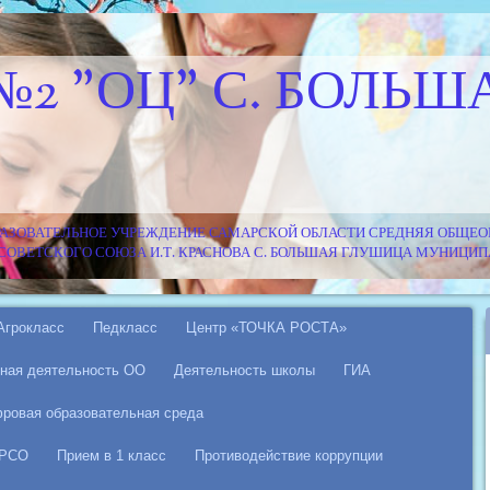
№2 "ОЦ" С. БОЛЬШ
АЗОВАТЕЛЬНОЕ УЧРЕЖДЕНИЕ САМАРСКОЙ ОБЛАСТИ СРЕДНЯЯ ОБЩЕОБ
Я СОВЕТСКОГО СОЮЗА И.Т. КРАСНОВА С. БОЛЬШАЯ ГЛУШИЦА МУНИЦ
Агрокласс
Педкласс
Центр «ТОЧКА РОСТА»
ная деятельность ОО
Деятельность школы
ГИА
ровая образовательная среда
 РСО
Прием в 1 класс
Противодействие коррупции