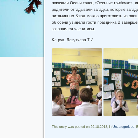
показали Осени танец «Осенние грибочки», 
родители отгадывали загадки, которые загад
витаминных блюд можно приготовить из овощ
об осени увидели гости праздника.В заверше
закончился чаепитием.
Кл.рук. Лазутчева Т.И.
This entry was posted on 29.10.2018, in
Uncategorized
. 