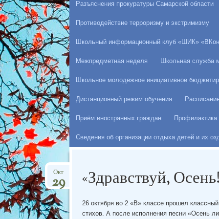
Разъяснения прокуратуры Самарской области
Противодействие терроризму и экстримизму
Школьный информационный клуб «ШИК» «ВКон
Межпредметная неделя
Школьная служба 
Школьное молодежное инициативное бюджетир
Дистанционный режим обучения
Расписани
Приём иностранных граждан
Профилактика 
Сведения об организации отдыха детей и их о
«Здравствуй, Осень
Окт
29
26 октября во 2 «В» классе прошел классны
стихов. А после исполнения песни «Осень л