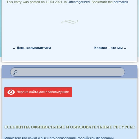
This entry was posted on 12.04.2021, in
Uncategorized
. Bookmark the
permalink
.
Post navigation
←
День космонавтики
Космос – это мы
→
Версия сайта для слабовидящих
ССЫЛКИ НА ОФИЦИАЛЬНЫЕ И ОБРАЗОВАТЕЛЬНЫЕ РЕСУРСЫ:
Министерство науки и высшего образования Российской Федерации