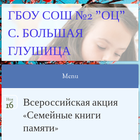
ГБОУ СОШ №2 "ОЦ"
С. БОЛЬШАЯ
ГЛУШИЦА
Menu
Skip
Всероссийская акция
Ноя
to
16
content
«Семейные книги
памяти»