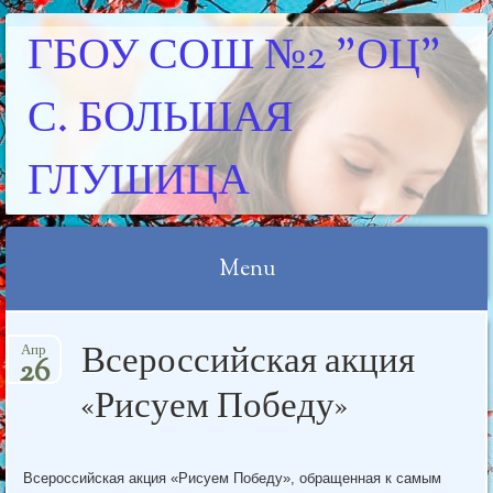
ГБОУ СОШ №2 "ОЦ"
С. БОЛЬШАЯ
ГЛУШИЦА
Menu
Skip
Всероссийская акция
Апр
to
26
content
«Рисуем Победу»
Всероссийская акция «Рисуем Победу», обращенная к самым