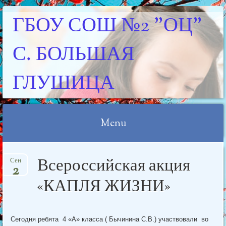
ГБОУ СОШ №2 "ОЦ"
С. БОЛЬШАЯ
ГЛУШИЦА
Menu
Skip
Всероссийская акция
Сен
to
2
content
«КАПЛЯ ЖИЗНИ»
Сегодня ребята 4 «А» класса ( Бычинина С.В.) участвовали во