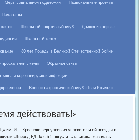
Меры социальной поддержки
Национальные проекты
Педагогам
такте»
Школьный спортивный клуб
Движение первых
медиации
Школьный театр
ование
80 лет Победы в Великой Отечественной Войне
е профильной смены
Обратная связь
гриппа и коронавирусной инфекции
здоровления
Военно-патриотический клуб «Твои Крылья»
емя действовать!»
им. И.Т. Краснова вернулась из увлекательной поездки в
евизом «Вперёд РДШ» с 5-9 августа. Эта смена оказалась