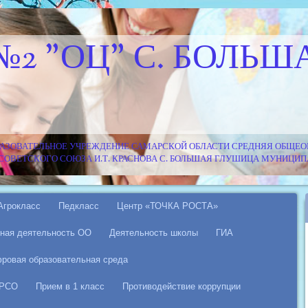
№2 "ОЦ" С. БОЛЬШ
АЗОВАТЕЛЬНОЕ УЧРЕЖДЕНИЕ САМАРСКОЙ ОБЛАСТИ СРЕДНЯЯ ОБЩЕОБ
Я СОВЕТСКОГО СОЮЗА И.Т. КРАСНОВА С. БОЛЬШАЯ ГЛУШИЦА МУНИЦ
Агрокласс
Педкласс
Центр «ТОЧКА РОСТА»
ная деятельность ОО
Деятельность школы
ГИА
ровая образовательная среда
 РСО
Прием в 1 класс
Противодействие коррупции