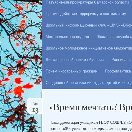
Разъяснения прокуратуры Самарской области
Противодействие терроризму и экстримизму
Школьный информационный клуб «ШИК» «ВКон
Межпредметная неделя
Школьная служба 
Школьное молодежное инициативное бюджетир
Дистанционный режим обучения
Расписани
Приём иностранных граждан
Профилактика 
Сведения об организации отдыха детей и их о
«Время мечтать? Вр
Авг
13
Наша делегация учащихся ГБОУ СОШ№2 «ОЦ» 
лагерь «Жигули» где проходила смена под д