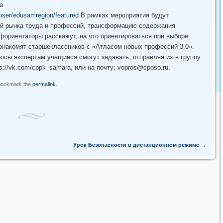
а
user/edusamregion/featured
В рамках мероприятия будут
й рынка труда и профессий, трансформацию содержания
фориентаторы расскажут, на что ориентироваться при выборе
знакомят старшеклассников с «Атласом новых профессий 3.0».
осы экспертам учащиеся смогут задавать, отправляя их в группу
://vk.com/cppk_samara, или на почту: vopros@cposo.ru.
Bookmark the
permalink
.
Урок Безопасности в дистанционном режиме
→