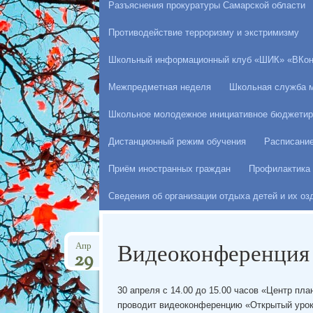
Разъяснения прокуратуры Самарской области
Противодействие терроризму и экстримизму
Школьный информационный клуб «ШИК» «ВКон
Межпредметная неделя
Школьная служба 
Школьное молодежное инициативное бюджетир
Дистанционный режим обучения
Расписани
Приём иностранных граждан
Профилактика 
Сведения об организации отдыха детей и их о
Видеоконференция 
Апр
29
30 апреля с 14.00 до 15.00 часов «Центр п
проводит видеоконференцию «Открытый урок