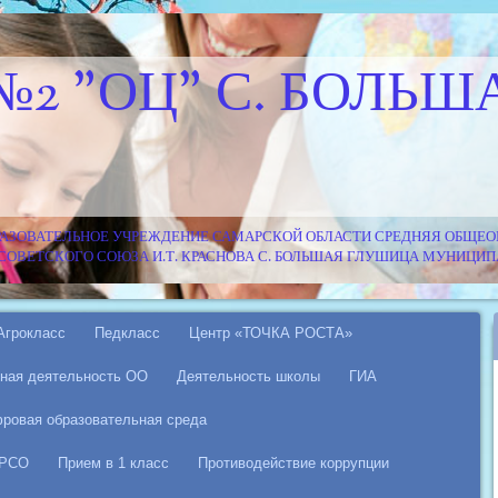
№2 "ОЦ" С. БОЛЬШ
АЗОВАТЕЛЬНОЕ УЧРЕЖДЕНИЕ САМАРСКОЙ ОБЛАСТИ СРЕДНЯЯ ОБЩЕОБ
Я СОВЕТСКОГО СОЮЗА И.Т. КРАСНОВА С. БОЛЬШАЯ ГЛУШИЦА МУНИЦ
Агрокласс
Педкласс
Центр «ТОЧКА РОСТА»
ная деятельность ОО
Деятельность школы
ГИА
ровая образовательная среда
 РСО
Прием в 1 класс
Противодействие коррупции