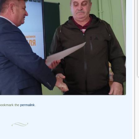
Bookmark the
permalink
.