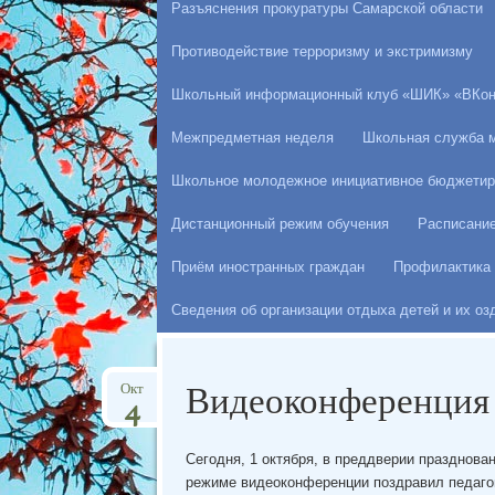
Разъяснения прокуратуры Самарской области
Противодействие терроризму и экстримизму
Школьный информационный клуб «ШИК» «ВКон
Межпредметная неделя
Школьная служба 
Школьное молодежное инициативное бюджетир
Дистанционный режим обучения
Расписани
Приём иностранных граждан
Профилактика 
Сведения об организации отдыха детей и их о
Видеоконференция 
Окт
4
Сегодня, 1 октября, в преддверии празднова
режиме видеоконференции поздравил педаго