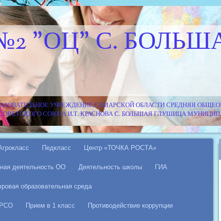
№2 "ОЦ" С. БОЛЬШ
АЗОВАТЕЛЬНОЕ УЧРЕЖДЕНИЕ САМАРСКОЙ ОБЛАСТИ СРЕДНЯЯ ОБЩЕОБ
Я СОВЕТСКОГО СОЮЗА И.Т. КРАСНОВА С. БОЛЬШАЯ ГЛУШИЦА МУНИЦ
Агрокласс
Педкласс
Центр «ТОЧКА РОСТА»
ная деятельность ОО
Деятельность школы
ГИА
ровая образовательная среда
 РСО
Прием в 1 класс
Противодействие коррупции