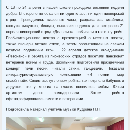
С 18 по 24 апреля в нашей школе проходила весенняя неделя
добра. В стороне не остался ни один класс, ни один пионерский
отряд. Проводились классные часы, раздавались смайлики,
конкурс рисунков, беседы, выставки поделок для ветеранов.21
апреля пионерский отряд «Дельфин» побывали в гостях у ребят
Реабилитационного центра с презентацией о местных поэтах,
также пионеры читали стихи, а затем организовали на свежем
воздухе подвижные игры. 22 апреля детское объединение
«Резонанс» и ребята из пионерских отрядов посетили пансионат
ветеранов войны и труда. Школьники подготовили праздничный
концерт, пели песни, читали стихи, танцевали. Показали
литературно-музыкальную композицию «И помнит мир
спасённый». Своим выступлением ребята так потрясли бабушек и
дедушек что у многих на глазах появились слёзы. Юным
артистам долго аплодировали. Затем ребята
сфотографировались вместе с ветеранами.
Подготовила материал учитель музыки Кудрина Н.П.