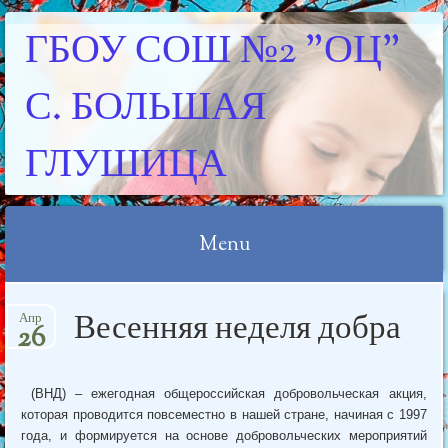
ГБОУ СОШ №2 "ОЦ"
С. БОЛЬШАЯ
ГЛУШИЦА
Menu
Skip
Весенняя неделя добра
Апр
to
26
content
(ВНД) – ежегодная общероссийская добровольческая акция,
которая проводится повсеместно в нашей стране, начиная с 1997
года, и формируется на основе добровольческих мероприятий