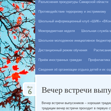
Разъяснения прокуратуры Самарской области
Противодействие терроризму и экстримизму
Школьный информационный клуб «ШИК» «ВКон
Межпредметная неделя
Школьная служба 
Школьное молодежное инициативное бюджетир
Дистанционный режим обучения
Расписани
Приём иностранных граждан
Профилактика 
Сведения об организации отдыха детей и их о
Вечер встречи вып
Фев
6
Вечер встречи выпускников – хорошая традиц
традиции вечер встречи проходит в первую 