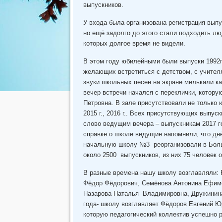
выпускников.
У входа была организована регистрация выпу
но ещё задолго до этого стали подходить л
которых долгое время не видели.
В этом году юбилейными были выпуски 1992г, 
желающих встретиться с детством, с учител
звуки школьных песен на экране мелькали к
вечер встречи начался с переклички, котору
Петровна. В зале присутствовали не только юб
2015 г., 2016 г.. Всех присутствующих выпу
слово ведущим вечера – выпускникам 2017 г
справке о школе ведущие напомнили, что дн
начальную школу №3 реорганизовали в Бол
около 2500 выпускников, из них 75 человек 
В разные времена нашу школу возглавляли: 
Фёдор Фёдорович, Семёнова Антонина Ефимов
Назарова Наталья Владимировна, Дружинина
года- школу возглавляет Фёдоров Евгений Ю
которую педагогический коллектив успешно р