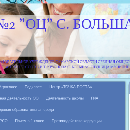
№2 "ОЦ" С. БОЛЬШ
АЗОВАТЕЛЬНОЕ УЧРЕЖДЕНИЕ САМАРСКОЙ ОБЛАСТИ СРЕДНЯЯ ОБЩЕОБ
Я СОВЕТСКОГО СОЮЗА И.Т. КРАСНОВА С. БОЛЬШАЯ ГЛУШИЦА МУНИЦ
Агрокласс
Педкласс
Центр «ТОЧКА РОСТА»
ная деятельность ОО
Деятельность школы
ГИА
ровая образовательная среда
 РСО
Прием в 1 класс
Противодействие коррупции