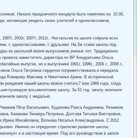
скников. Начало праздничного концерта было намечено на 15.00,
юди, желающие увидеть своих учителей и одноклассников,
1997г, 2002г, 2007г, 2012г.. Ностальгия по школе собрала всех
ями, с одноклассниками, с друзьями. На 2м этаже школы под
адры из школьной жизни выпускников разных лет. Традиционно
ю провела заместитель директора по ВР Кондратьева Ольга
илейные выпуски, но и выпускники 1991г, 1996г., 2006 г., 2008 г.,
скников Ольга Петровна сердечно поприветствовала и передала
ода Комарову Максиму и Никитченко Арине. В исторической
ём рождения нашей школы можно считать7 мая 1966 года, когда
ьшеглушицкую восьмилетнюю школу. За 51 год школу окончили
окончили школу с медалью.
Романов Пётр Васильевич, Кудинова Раиса Андреевна, Резников
на, Казакова Зинаида Петровна, Долгова Татьяна Викторовна,
 Ирина Михайловна, Волкова Наталья Александровна. С 2012
рьевич. Именно он определил стратегию развития школы,
еализует и в настоящее время. Под его руководством в школе