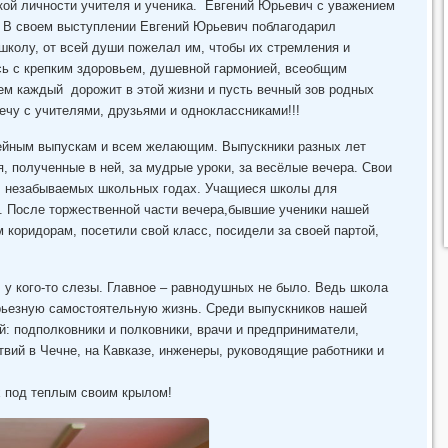
кой личности учителя и ученика. Евгений Юрьевич с уважением
 В своем выступлении Евгений Юрьевич поблагодарил
школу, от всей души пожелал им, чтобы их стремления и
ь с крепким здоровьем, душевной гармонией, всеобщим
чем каждый дорожит в этой жизни и пусть вечный зов родных
ечу с учителями, друзьями и одноклассниками!!!
ейным выпускам и всем желающим. Выпускники разных лет
я, полученные в ней, за мудрые уроки, за весёлые вечера. Свои
о незабываемых школьных годах. Учащиеся школы для
. После торжественной части вечера,бывшие ученики нашей
коридорам, посетили свой класс, посидели за своей партой,
, у кого-то слезы. Главное – равнодушных не было. Ведь школа
рьезную самостоятельную жизнь. Среди выпускников нашей
 подполковники и полковники, врачи и предприниматели,
твий в Чечне, на Кавказе, инженеры, руководящие работники и
х под теплым своим крылом!