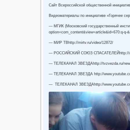
Сайт Всероссийской общественной инициативы 
Видеоматериалы по инициативе «Горячее сер
— МГИК (Московский государственный инстит
option=com_content&view=article&id=670:q-q-&
— МИР ТВhttp://mirtv.ru/video/12872/
— РОССИЙСКИЙ СОЮЗ СПАСАТЕЛЕЙhttp://www.
— ТЕЛЕКАНАЛ ЗВЕЗДАhttp://tvzvezda.ru/news/
— ТЕЛЕКАНАЛ ЗВЕЗДА http://www.youtube.
— ТЕЛЕКАНАЛ ЗВЕЗДАhttp://www.youtube.co