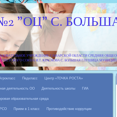
№2 "ОЦ" С. БОЛЬШ
АЗОВАТЕЛЬНОЕ УЧРЕЖДЕНИЕ САМАРСКОЙ ОБЛАСТИ СРЕДНЯЯ ОБЩЕОБ
Я СОВЕТСКОГО СОЮЗА И.Т. КРАСНОВА С. БОЛЬШАЯ ГЛУШИЦА МУНИЦ
Агрокласс
Педкласс
Центр «ТОЧКА РОСТА»
ная деятельность ОО
Деятельность школы
ГИА
ровая образовательная среда
 РСО
Прием в 1 класс
Противодействие коррупции