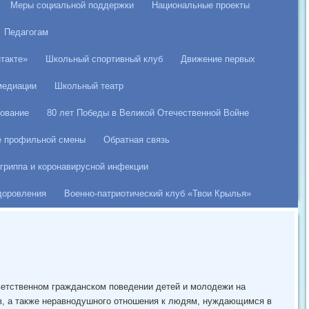
Меры социальной поддержки
Национальные проекты
Педагогам
такте»
Школьный спортивный клуб
Движение первых
медиации
Школьный театр
ование
80 лет Победы в Великой Отечественной Войне
е профильной смены
Обратная связь
гриппа и коронавирусной инфекции
здоровления
Военно-патриотический клуб «Твои Крылья»
ветственном гражданском поведении детей и молодежи на
в, а также неравнодушного отношения к людям, нуждающимся в