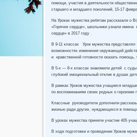
помощи, участия в деятельности общественн
старшего и младшего поколений, 15-17 февр
На Уроках мужества ребятам рассказали о В
«Горячее сердце», школьники узнали имена г
сердце» в 2017 году .
В 9-11 классах Урок мужества представлял 
возможностях изменения окружающей действи
и нравственной готовности оказать помощь, 
В 5-х — 8-х классах знакомили детей с судь
глубокий эмоциональный отклик в душах дет
В рамках Уроков мужества учащиеся младши
по воспоминаниям своих родных о героизме 
Классные руководители дополнили рассказы 
жизнью ради других, нуждающихся в помощи
В уроках мужества приняли участие 405 уча
В ходе подготовки и проведении Уроков муж