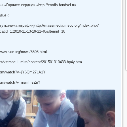
«Горячее сердце» «http://cordis.fondsci.ru/
дце»:
уткинематографии)http://massmedia.msuc.org/index.php?
catid=1:2010-11-13-19-22-48&Itemid=18
ruor.org/news/5505.html
vstrane_i_mire/content/201501310433-hp4y.htm
com/watch?v=jY6Qm27LA1Y
m/watch?v=irsmIfrsZnY