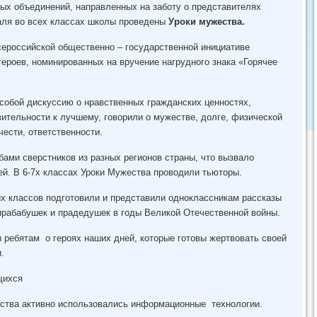
ых объединений, направленных на заботу о представителях
аля во всех классах школы проведены
Уроки мужества.
сероссийской общественно – государственной инициативе
ероев, номинированных на вручение нагрудного знака «Горячее
собой дискуссию о нравственных гражданских ценностях,
тельности к лучшему, говорили о мужестве, долге, физической
чести, ответственности.
бами сверстников из разных регионов страны, что вызвало
ей. В 6-7х классах Уроки Мужества проводили тьюторы.
х классов подготовили и представили одноклассникам рассказы
прабабушек и прадедушек в годы Великой Отечественной войны.
ребятам о героях наших дней, которые готовы жертвовать своей
.
щихся
ества активно использовались информационные технологии.