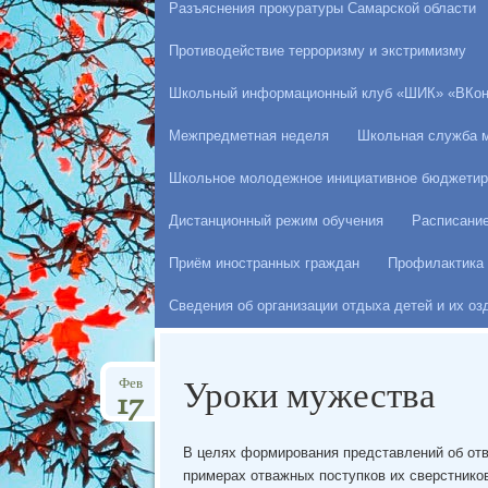
Разъяснения прокуратуры Самарской области
Противодействие терроризму и экстримизму
Школьный информационный клуб «ШИК» «ВКон
Межпредметная неделя
Школьная служба 
Школьное молодежное инициативное бюджетир
Дистанционный режим обучения
Расписани
Приём иностранных граждан
Профилактика 
Сведения об организации отдыха детей и их о
Уроки мужества
Фев
17
В целях формирования представлений об от
примерах отважных поступков их сверстнико