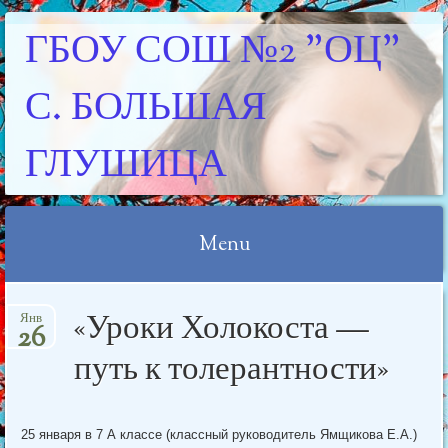
ГБОУ СОШ №2 "ОЦ"
С. БОЛЬШАЯ
ГЛУШИЦА
Menu
Skip
«Уроки Холокоста —
Янв
to
26
content
путь к толерантности»
25 января в 7 А классе (классный руководитель Ямщикова Е.А.)