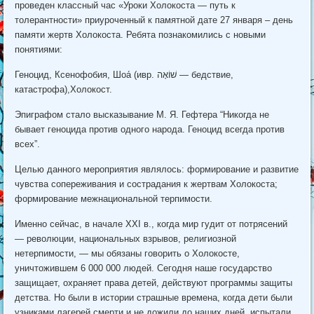
проведен классный час «Уроки Холокоста — путь к
толерантности» приуроченный к памятной дате 27 января – день
памяти жертв Холокоста. Ребята познакомились с новыми
понятиями:
Геноцид, Ксенофобия, Шоа́ (ивр. שׁוֹאָה — бедствие,
катастрофа),Холокост.
Эпиграфом стало высказывание М. Я. Гефтера “Никогда не
бывает геноцида против одного народа. Геноцид всегда против
всех”.
Целью данного мероприятия являлось: формирование и развитие
чувства сопереживания и сострадания к жертвам Холокоста;
формирование межнациональной терпимости.
Именно сейчас, в начале XXI в., когда мир гудит от потрясений
— революции, национальных взрывов, религиозной
нетерпимости, — мы обязаны говорить о Холокосте,
уничтожившем 6 000 000 людей. Сегодня наше государство
защищает, охраняет права детей, действуют программы защиты
детства. Но были в истории страшные времена, когда дети были
узниками лагерей смерти и не дожили до наших дней, испытали