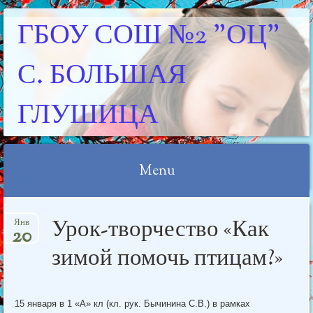
ГБОУ СОШ №2 "ОЦ"
С. БОЛЬШАЯ
ГЛУШИЦА
Menu
Skip
Урок-творчество «Как
Янв
to
20
content
зимой помочь птицам?»
15 января в 1 «А» кл (кл. рук. Бычинина С.В.) в рамках