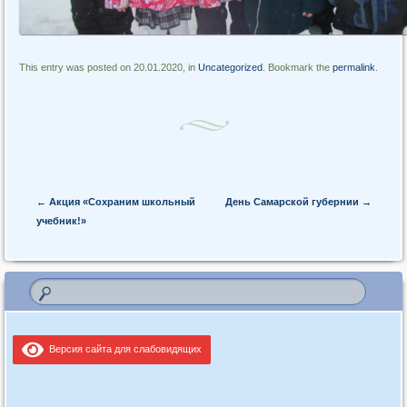
This entry was posted on 20.01.2020, in
Uncategorized
. Bookmark the
permalink
.
Post navigation
←
Акция «Сохраним школьный
День Самарской губернии
→
учебник!»
Версия сайта для слабовидящих