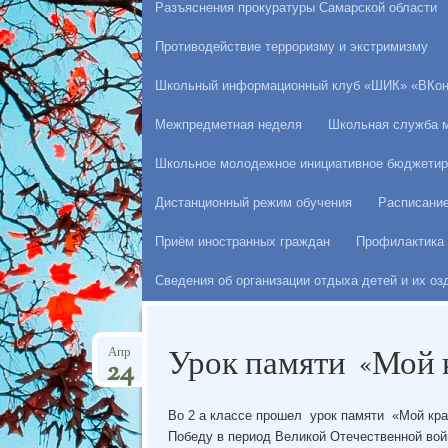
Разъяснения прокуратуры Самарской области
Противодействие терроризму и экстримизму
Школьный информационный клуб «ШИК» «ВКон
Межпредметная неделя
Школьная служба 
Школьное молодежное инициативное бюджетир
Дистанционный режим обучения
Расписани
Приём иностранных граждан
Профилактика 
Сведения об организации отдыха детей и их о
Урок памяти «Мой 
Апр
24
Во 2 а классе прошел урок памяти «Мой кра
Победу в период Великой Отечественной войн