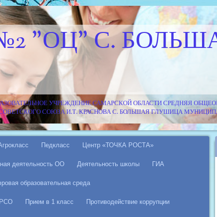
№2 "ОЦ" С. БОЛЬШ
АЗОВАТЕЛЬНОЕ УЧРЕЖДЕНИЕ САМАРСКОЙ ОБЛАСТИ СРЕДНЯЯ ОБЩЕОБ
Я СОВЕТСКОГО СОЮЗА И.Т. КРАСНОВА С. БОЛЬШАЯ ГЛУШИЦА МУНИЦ
Агрокласс
Педкласс
Центр «ТОЧКА РОСТА»
ная деятельность ОО
Деятельность школы
ГИА
ровая образовательная среда
 РСО
Прием в 1 класс
Противодействие коррупции