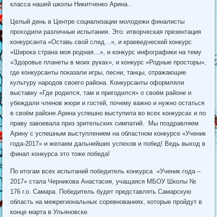
класса нашей школы Никитченко Арина..
Целый день в Центре социализации молодежи финалисты
проходили различные испытания. Это: итворческая презентация
конкурсанта «Оставь свой след…», и краеведческий конкурс
«Широка страна моя родная…», и конкурс инфографики на тему
«Здоровье планеты в моих руках», и конкурс «Родные просторы»,
где конкурсанты показали игры, песни, танцы, отражающие
культуру народов своего района. Конкурсанты оформляли
выставку «Где родился, там и пригодился» о своём районе и
убеждали членов жюри и гостей, почему важно и нужно остаться
в своём районе.Арина успешно выступила во всех конкурсах и по
праву завоевала приз зрительских симпатий. Мы поздравляем
Арину с успешным выступлением на областном конкурсе «Ученик
года-2017» и желаем дальнейших успехов и побед! Ведь выход в
финал конкурса это тоже победа!
По итогам всех испытаний победитель конкурса «Ученик года –
2017» стала Черникова Анастасия, учащаяся МБОУ Школы №
176 г.о. Самара. Победитель будет представлять Самарскую
область на межрегиональных соревнованиях, которые пройдут в
конце марта в Ульяновске.