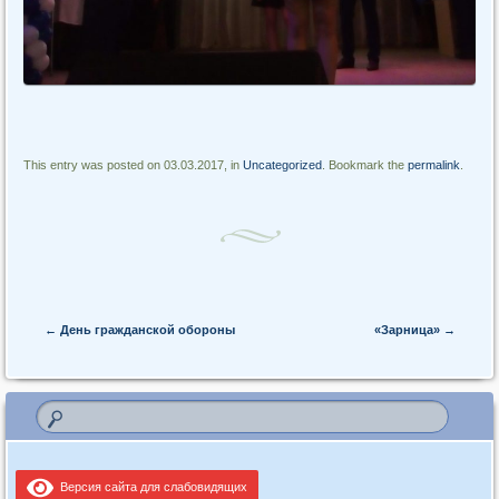
This entry was posted on 03.03.2017, in
Uncategorized
. Bookmark the
permalink
.
Post navigation
←
День гражданской обороны
«Зарница»
→
Версия сайта для слабовидящих