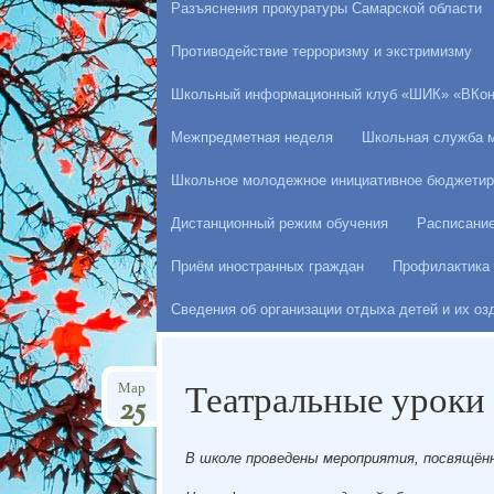
Разъяснения прокуратуры Самарской области
Противодействие терроризму и экстримизму
Школьный информационный клуб «ШИК» «ВКон
Межпредметная неделя
Школьная служба 
Школьное молодежное инициативное бюджетир
Дистанционный режим обучения
Расписани
Приём иностранных граждан
Профилактика 
Сведения об организации отдыха детей и их о
Театральные уроки
Мар
25
В школе проведены мероприятия, посвящё