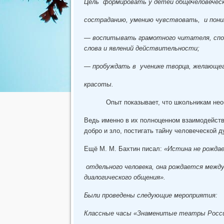
Цель формировать у детей общечеловеческ
состраданию, умению чувствовать, и пони
— воспитывать грамотного читателя, спо
слова и явлений действительности;
— пробуждать в ученике творца, желающег
красоты.
Опыт показывает, что школьникам необхо
Ведь именно в их полноценном взаимодейств
добро и зло, постигать тайну человеческой д
Ещё М. М. Бахтин писал:
«Истина не рождае
отдельного человека, она рождается межд
диалогического общения».
Были проведены следующие мероприятия:
Классные часы «Знаменитые театры России»