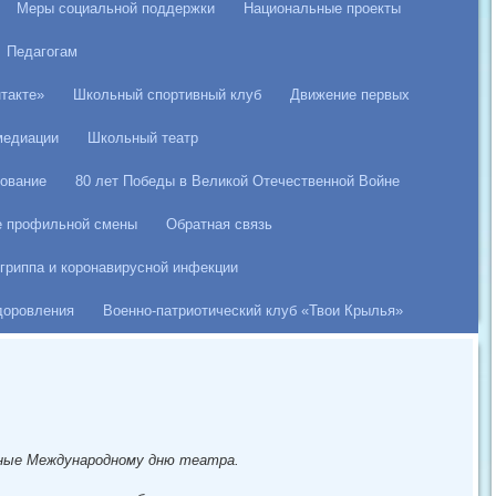
Меры социальной поддержки
Национальные проекты
Педагогам
такте»
Школьный спортивный клуб
Движение первых
медиации
Школьный театр
ование
80 лет Победы в Великой Отечественной Войне
е профильной смены
Обратная связь
гриппа и коронавирусной инфекции
здоровления
Военно-патриотический клуб «Твои Крылья»
нные Международному дню театра.