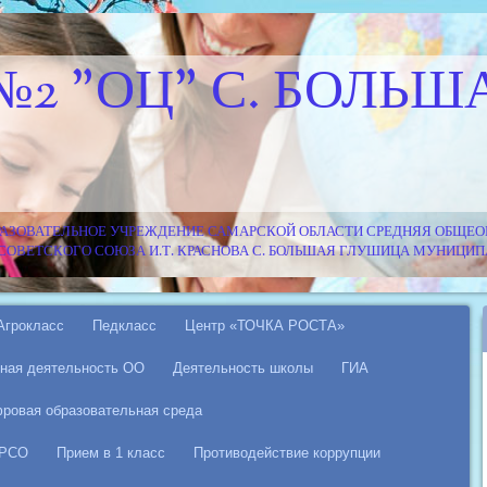
№2 "ОЦ" С. БОЛЬШ
АЗОВАТЕЛЬНОЕ УЧРЕЖДЕНИЕ САМАРСКОЙ ОБЛАСТИ СРЕДНЯЯ ОБЩЕОБ
Я СОВЕТСКОГО СОЮЗА И.Т. КРАСНОВА С. БОЛЬШАЯ ГЛУШИЦА МУНИЦ
Агрокласс
Педкласс
Центр «ТОЧКА РОСТА»
ная деятельность ОО
Деятельность школы
ГИА
ровая образовательная среда
 РСО
Прием в 1 класс
Противодействие коррупции