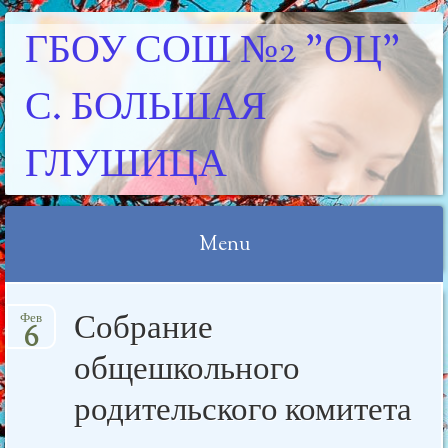
ГБОУ СОШ №2 "ОЦ"
С. БОЛЬШАЯ
ГЛУШИЦА
Menu
Skip
Собрание
Фев
to
6
content
общешкольного
родительского комитета