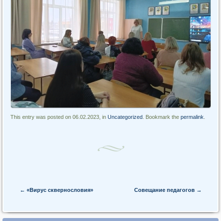
This entry was posted on 06.02.2023, in
Uncategorized
. Bookmark the
permalink
.
Post navigation
←
«Вирус сквернословия»
Совещание педагогов
→