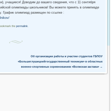
), учащиеся! Доводим до вашего сведения, что с 11 сентября
сийской олимпиады школьников! Вы можете принять в олимпиаде
у. График олимпиад размещен по ссылке :
lnikov/
Bookmark the
permalink
.
Об организации работы и участии студентов ГБПОУ
«Большеглушицкийгосударственный техникум» в областных
военно-спортивных соревнованиях «Волжская застава»
→