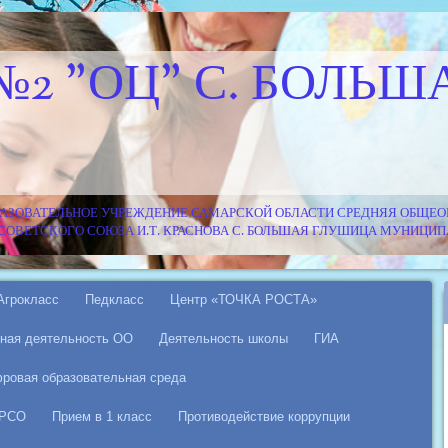
№2 "ОЦ" С. БОЛЬШ
АЗОВАТЕЛЬНОЕ УЧРЕЖДЕНИЕ САМАРСКОЙ ОБЛАСТИ СРЕДНЯЯ ОБЩЕОБ
Я СОВЕТСКОГО СОЮЗА И.Т. КРАСНОВА С. БОЛЬШАЯ ГЛУШИЦА МУНИЦ
Агрокласс
Педкласс
Центр «ТОЧКА РОСТА»
ная деятельность ОО
Деятельность школы
ГИА
ровая образовательная среда
 РСО
Прием в 1 класс
Противодействие коррупции