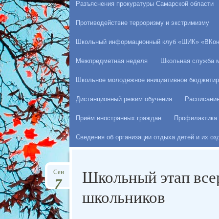
Разъяснения прокуратуры Самарской области
Противодействие терроризму и экстримизму
Школьный информационный клуб «ШИК» «ВКон
Межпредметная неделя
Школьная служба 
Школьное молодежное инициативное бюджетир
Дистанционный режим обучения
Расписани
Приём иностранных граждан
Профилактика 
Сведения об организации отдыха детей и их о
Школьный этап все
Сен
7
школьников