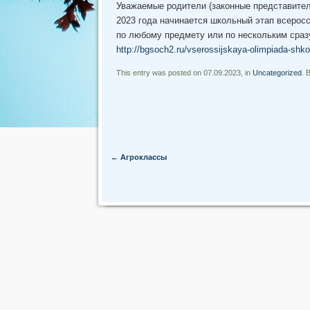
Уважаемые родители (законные представители
2023 года начинается школьный этап всерос
по любому предмету или по нескольким сраз
http://bgsoch2.ru/vserossijskaya-olimpiada-shko
This entry was posted on 07.09.2023, in
Uncategorized
. 
Post navigation
←
Агроклассы