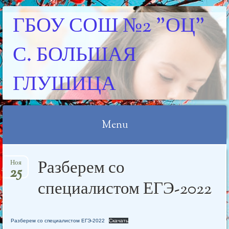
ГБОУ СОШ №2 "ОЦ"
С. БОЛЬШАЯ
ГЛУШИЦА
Menu
Skip
Разберем со
Ноя
to
25
content
специалистом ЕГЭ-2022
Разберем со специалистом ЕГЭ-2022
Скачать