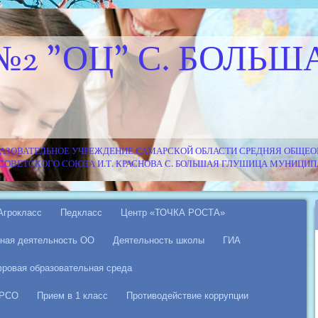
№2 "ОЦ" С. БОЛЬШ
АЗОВАТЕЛЬНОЕ УЧРЕЖДЕНИЕ САМАРСКОЙ ОБЛАСТИ СРЕДНЯЯ ОБЩЕОБ
Я СОВЕТСКОГО СОЮЗА И.Т. КРАСНОВА С. БОЛЬШАЯ ГЛУШИЦА МУНИЦ
Агрокласс
Педкласс
Центр «ТОЧКА РОСТА»
ная деятельность ОО
Деятельность школы
ГИА
ровая образовательная среда
 РСО
Прием в 1 класс
Противодействие коррупции