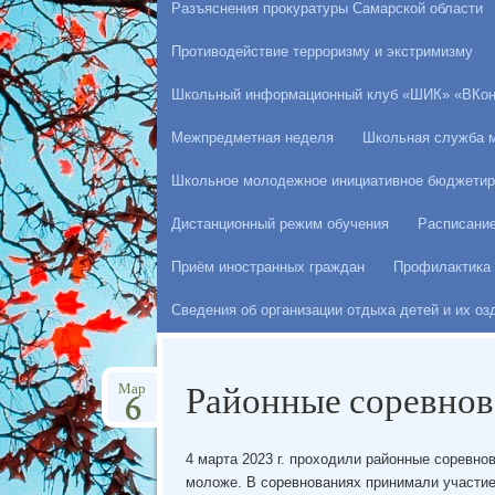
Разъяснения прокуратуры Самарской области
Противодействие терроризму и экстримизму
Школьный информационный клуб «ШИК» «ВКон
Межпредметная неделя
Школьная служба 
Школьное молодежное инициативное бюджетир
Дистанционный режим обучения
Расписани
Приём иностранных граждан
Профилактика 
Сведения об организации отдыха детей и их о
Районные соревнов
Мар
6
4 марта 2023 г.
проходили районные соревнов
моложе. В соревнованиях принимали участие