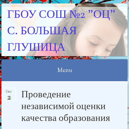
ГБОУ СОШ №2 "ОЦ"
С. БОЛЬШАЯ
ГЛУШИЦА
Menu
Skip
Проведение
Окт
to
2
content
независимой оценки
качества образования