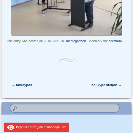
This entry was posted on 26.02.2021, in
Uncategorized
. Bookmark the
permalink
.
Post navigation
←
Киноурок
Конкурс чтецов
→
Версия сайта для слабовидящих