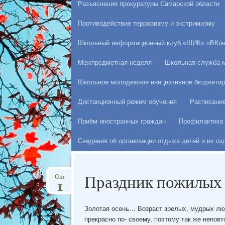
Разъяснения прокуратуры Самарской области
Противодействие терроризму и экстримизму
Школьный информационный клуб «ШИК» «ВКон
Межпредметная неделя
Школьная служба 
Школьное молодежное инициативное бюджетир
Дистанционный режим обучения
Расписани
Приём иностранных граждан
Профилактика 
Сведения об организации отдыха детей и их о
Праздник пожилых
Окт
1
Золотая осень… Возраст зрелых, мудрых лю
прекрасно по- своему, поэтому так же непов