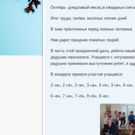
Октябрь- дождливый месяц в ожиданье снега
Итог труда, любви, весёлых летних дней
В знак преклоненья перед жизнью человека
Нам дарит праздник пожилых людей.
В честь этой праздничной даты, ребята наш
дедушек пансионата. Учащиеся с энтузиазмом
радушно принимали выступление ребят, в ад
В концерте приняли участие учащиеся:
2 «а», 2 «б», 2 «в», 3 «а», 3 «б», 3 «в», 4 «а»,
6 «в», 7 «а», 7 «б», 8 «б», 9 «в».