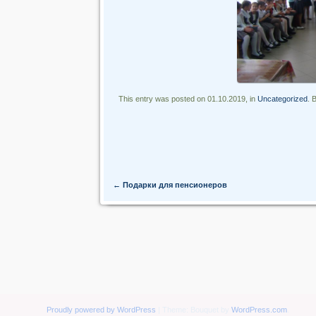
This entry was posted on 01.10.2019, in
Uncategorized
. 
Post navigation
←
Подарки для пенсионеров
Proudly powered by WordPress
|
Theme: Bouquet by
WordPress.com
.