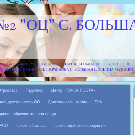
№2 "ОЦ" С. БОЛЬШ
АЗОВАТЕЛЬНОЕ УЧРЕЖДЕНИЕ САМАРСКОЙ ОБЛАСТИ СРЕДНЯЯ ОБЩЕОБ
Я СОВЕТСКОГО СОЮЗА И.Т. КРАСНОВА С. БОЛЬШАЯ ГЛУШИЦА МУНИЦ
Агрокласс
Педкласс
Центр «ТОЧКА РОСТА»
ная деятельность ОО
Деятельность школы
ГИА
ровая образовательная среда
 РСО
Прием в 1 класс
Противодействие коррупции