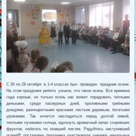
С 26 по 29 октября в 1-4 классах был проведен праздник осени.
На этом празднике ребята узнали, что такое осень. Все времена
года хороши, но только осень нас может порадовать теплыми
деньками, среди пасмурных дней, проливными грибными
дождями, разноцветными красками листьев деревьев, богатыми
урожаями. Так хочется насладиться перед долгой зимой,
теплыми лучиками солнца, вдохнуть ароматный запах созревших
фруктов, побегать по опавшей листве. Радуйтесь наступившей
осени!В постановке праздника участвовали ученики начальных