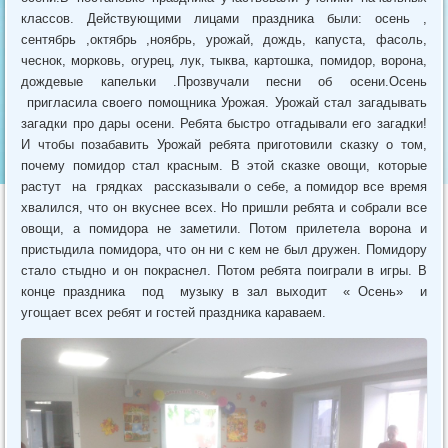
классов. Действующими лицами праздника были: осень ,
сентябрь ,октябрь ,ноябрь, урожай, дождь, капуста, фасоль,
чеснок, морковь, огурец, лук, тыква, картошка, помидор, ворона,
дождевые капельки .Прозвучали песни об осени.Осень
пригласила своего помощника Урожая. Урожай стал загадывать
загадки про дары осени. Ребята быстро отгадывали его загадки!
И чтобы позабавить Урожай ребята приготовили сказку о том,
почему помидор стал красным. В этой сказке овощи, которые
растут на грядках рассказывали о себе, а помидор все время
хвалился, что он вкуснее всех. Но пришли ребята и собрали все
овощи, а помидора не заметили. Потом прилетела ворона и
пристыдила помидора, что он ни с кем не был дружен. Помидору
стало стыдно и он покраснел. Потом ребята поиграли в игры. В
конце праздника под музыку в зал выходит « Осень» и
угощает всех ребят и гостей праздника караваем.