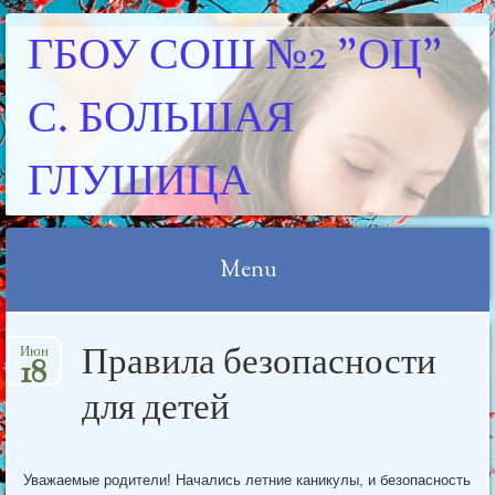
ГБОУ СОШ №2 "ОЦ"
С. БОЛЬШАЯ
ГЛУШИЦА
Menu
Skip
Правила безопасности
Июн
to
18
content
для детей
Уважаемые родители! Начались летние каникулы, и безопасность