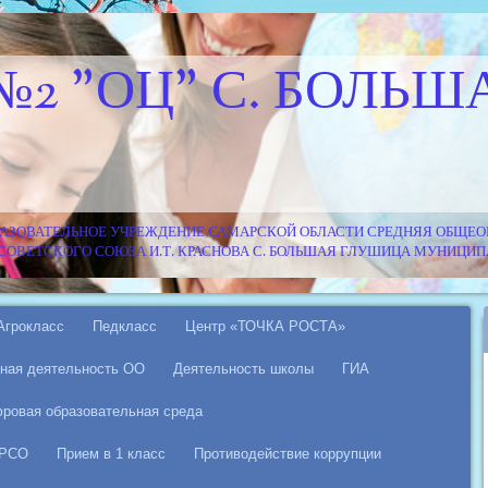
№2 "ОЦ" С. БОЛЬШ
АЗОВАТЕЛЬНОЕ УЧРЕЖДЕНИЕ САМАРСКОЙ ОБЛАСТИ СРЕДНЯЯ ОБЩЕОБ
Я СОВЕТСКОГО СОЮЗА И.Т. КРАСНОВА С. БОЛЬШАЯ ГЛУШИЦА МУНИЦ
Агрокласс
Педкласс
Центр «ТОЧКА РОСТА»
ная деятельность ОО
Деятельность школы
ГИА
ровая образовательная среда
 РСО
Прием в 1 класс
Противодействие коррупции