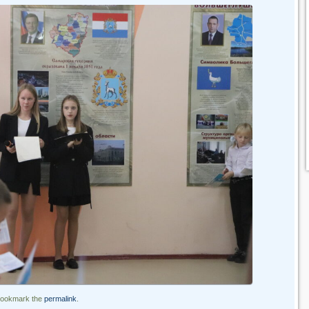
Bookmark the
permalink
.