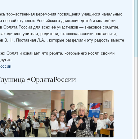
лась торжественная церемония посвящения учащихся начальных
я первой ступенью Российского движения детей и молодёжи
 Орлята России для всех её участников — знаковое событие.
находились учителя, родители, старшеклассники-наставники,
в В. Н., Поставная Л.А. , которые разделили эту радость вместе
х Орлят и означает, что ребята, которые его носят, своими
ругих.
оссии
ушица #ОрлятаРоссии