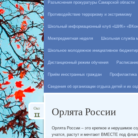
Разъяснения прокуратуры Самарской области
Противодействие терроризму и экстримизму
Школьный информационный клуб «ШИК» «ВКон
Межпредметная неделя
Школьная служба 
Школьное молодежное инициативное бюджетир
Дистанционный режим обучения
Расписани
Приём иностранных граждан
Профилактика 
Сведения об организации отдыха детей и их о
Орлята России
Окт
11
Орлята России – это крепкое и нерушимое со
учатся, растут и мечтают ВМЕСТЕ под флаго