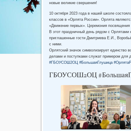
новые великие свершения!
10 октября 2023 года в нашей школе состоя
классов в «Орлята России». Орлята являютс
«Движение первых». Церемония посвящения в
В этот праздничный день рядом с Орлятами 
приглашенные гости Дмитриева Е.И., Воробьё
с ними.
Орлятский значок символизирует единство все
делами и поступками служат примером для д
#ГБОУСОШ2ОЦ
#БольшаяГлушица
#ОрлятаР
ГБОУСОШ2ОЦ #БольшаяГл