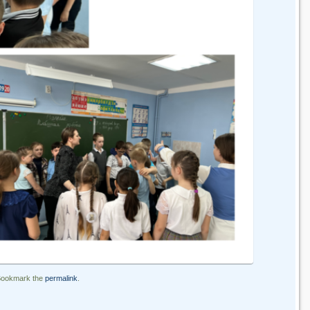
Bookmark the
permalink
.