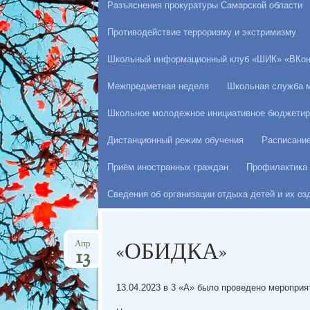
Разъяснения прокуратуры Самарской области
Противодействие терроризму и экстримизму
Школьный информационный клуб «ШИК» «ВКон
Межпредметная неделя
Школьная служба 
Школьное молодежное инициативное бюджетир
Дистанционный режим обучения
Расписани
Приём иностранных граждан
Профилактика 
Сведения об организации отдыха детей и их о
«ОБИДКА»
Апр
13
13.04.2023 в 3 «А» было проведено меропри