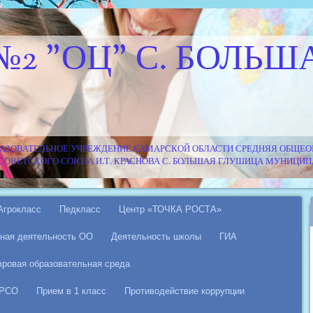
№2 "ОЦ" С. БОЛЬШ
АЗОВАТЕЛЬНОЕ УЧРЕЖДЕНИЕ САМАРСКОЙ ОБЛАСТИ СРЕДНЯЯ ОБЩЕОБ
Я СОВЕТСКОГО СОЮЗА И.Т. КРАСНОВА С. БОЛЬШАЯ ГЛУШИЦА МУНИЦ
Агрокласс
Педкласс
Центр «ТОЧКА РОСТА»
ная деятельность ОО
Деятельность школы
ГИА
ровая образовательная среда
 РСО
Прием в 1 класс
Противодействие коррупции