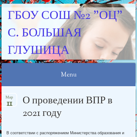
ГБОУ СОШ №2 "ОЦ"
С. БОЛЬШАЯ
ГЛУШИЦА
Menu
Skip
О проведении ВПР в
Мар
to
11
content
2021 году
В соответствии с распоряжением Министерства образования и