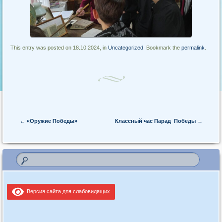
This entry was posted on 18.10.2024, in
Uncategorized
. Bookmark the
permalink
.
Post navigation
←
«Оружие Победы»
Классный час Парад Победы
→
Версия сайта для слабовидящих