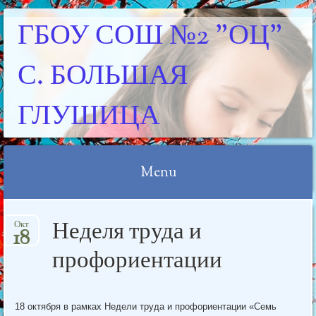
ГБОУ СОШ №2 "ОЦ"
С. БОЛЬШАЯ
ГЛУШИЦА
Menu
Skip
Неделя труда и
Окт
to
18
content
профориентации
18 октября в рамках Недели труда и профориентации «Семь