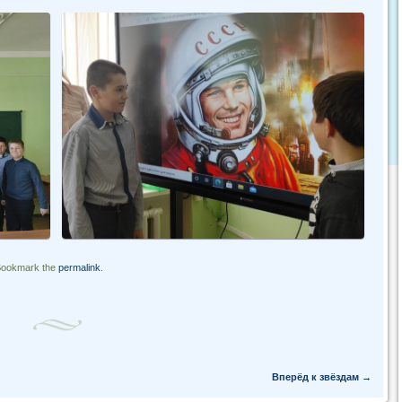
Bookmark the
permalink
.
Вперёд к звёздам
→