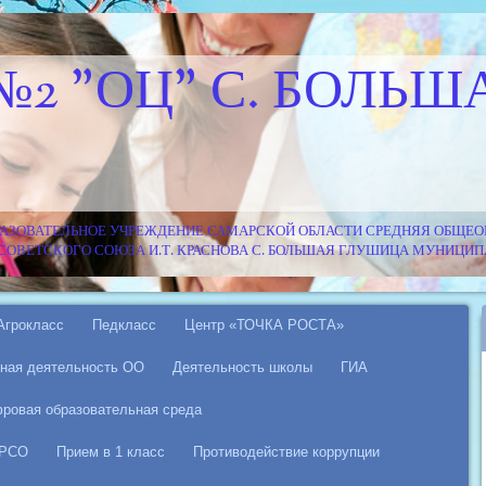
№2 "ОЦ" С. БОЛЬШ
АЗОВАТЕЛЬНОЕ УЧРЕЖДЕНИЕ САМАРСКОЙ ОБЛАСТИ СРЕДНЯЯ ОБЩЕОБ
Я СОВЕТСКОГО СОЮЗА И.Т. КРАСНОВА С. БОЛЬШАЯ ГЛУШИЦА МУНИЦ
Агрокласс
Педкласс
Центр «ТОЧКА РОСТА»
ная деятельность ОО
Деятельность школы
ГИА
ровая образовательная среда
 РСО
Прием в 1 класс
Противодействие коррупции