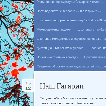
Разъяснения прокуратуры Самарской области
Противодействие терроризму и экстримизму
Школьный информационный клуб «ШИК» «ВКон
Межпредметная неделя
Школьная служба 
Школьное молодежное инициативное бюджетир
Дистанционный режим обучения
Расписани
Приём иностранных граждан
Профилактика 
Сведения об организации отдыха детей и их о
Наш Гагарин
Апр
12
Сегодня ребята 5 в класса приняли участие 
рамках классного часа «Наш Гагарин».