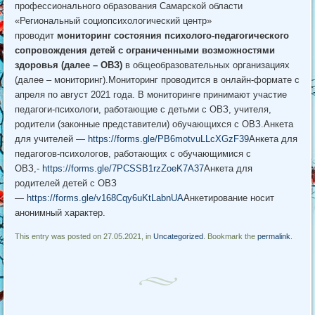
профессионального образования Самарской области
«Региональный социопсихологический центр»
проводит
мониторинг состояния психолого-педагогического
сопровождения детей с ограниченными возможностями
здоровья (далее – ОВЗ)
в общеобразовательных организациях
(далее – мониторинг).Мониторинг проводится в онлайн-формате с
апреля по август 2021 года. В мониторинге принимают участие
педагоги-психологи, работающие с детьми с ОВЗ, учителя,
родители (законные представители) обучающихся с ОВЗ.Анкета
для учителей —
https://forms.gle/PB6motvuLLcXGzF39
Анкета для
педагогов-психологов, работающих с обучающимися с
ОВЗ,-
https://forms.gle/7PCSSB1rzZoeK7A37
Анкета для
родителей детей с ОВЗ
—
https://forms.gle/v168Cqy6uKtLabnUA
Анкетирование носит
анонимный характер.
This entry was posted on 27.05.2021, in
Uncategorized
. Bookmark the
permalink
.