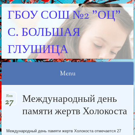
ГБОУ СОШ №2 "ОЦ"
С. БОЛЬШАЯ
ГЛУШИЦА
Menu
Skip
Международный день
Янв
to
27
content
памяти жертв Холокоста
Международный день памяти жертв Холокоста отмечается 27