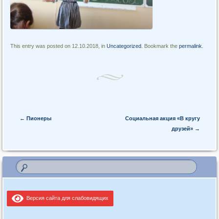
This entry was posted on 12.10.2018, in
Uncategorized
. Bookmark the
permalink
.
Post navigation
←
Пионеры
Cоциальная акция «В кругу
друзей»
→
Версия сайта для слабовидящих