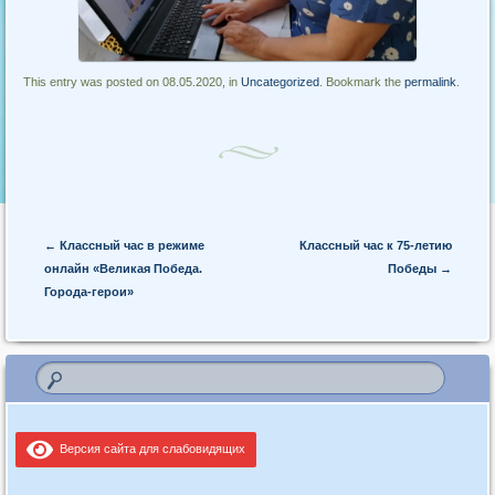
This entry was posted on 08.05.2020, in
Uncategorized
. Bookmark the
permalink
.
Post navigation
←
Классный час в режиме
Классный час к 75-летию
онлайн «Великая Победа.
Победы
→
Города-герои»
Версия сайта для слабовидящих