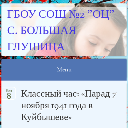
ГБОУ СОШ №2 "ОЦ"
С. БОЛЬШАЯ
ГЛУШИЦА
Menu
Skip
Классный час: «Парад 7
Ноя
to
8
content
ноября 1941 года в
Куйбышеве»