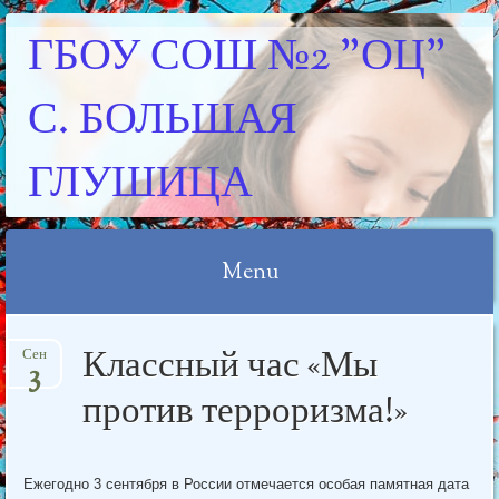
ГБОУ СОШ №2 "ОЦ"
С. БОЛЬШАЯ
ГЛУШИЦА
Menu
Skip
Классный час «Мы
Сен
to
3
content
против терроризма!»
Ежегодно 3 сентября в России отмечается особая памятная дата