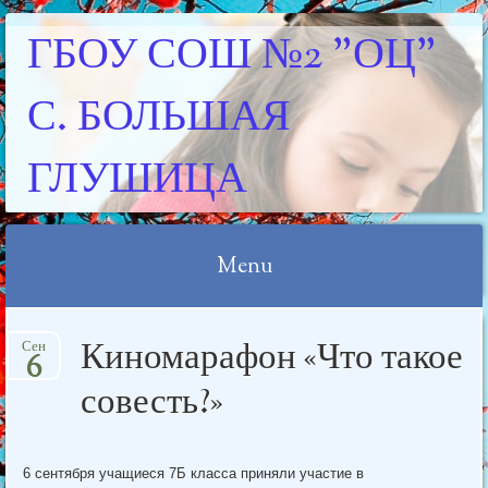
ГБОУ СОШ №2 "ОЦ"
С. БОЛЬШАЯ
ГЛУШИЦА
Menu
Skip
Киномарафон «Что такое
Сен
to
6
content
совесть?»
6 сентября учащиеся 7Б класса приняли участие в