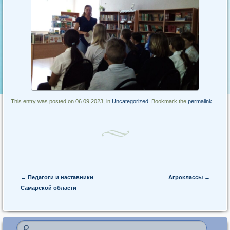
This entry was posted on 06.09.2023, in
Uncategorized
. Bookmark the
permalink
.
Post navigation
←
Педагоги и наставники
Агроклассы
→
Самарской области