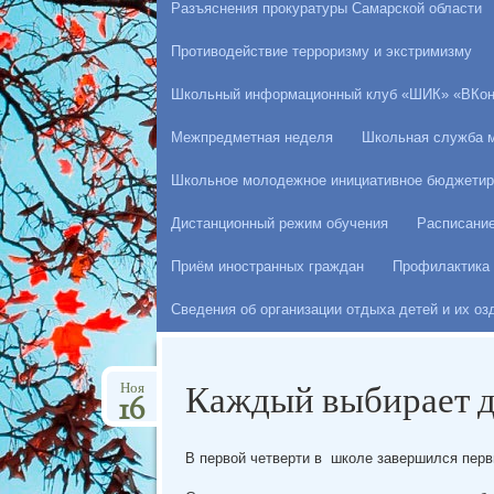
Разъяснения прокуратуры Самарской области
Противодействие терроризму и экстримизму
Школьный информационный клуб «ШИК» «ВКон
Межпредметная неделя
Школьная служба 
Школьное молодежное инициативное бюджетир
Дистанционный режим обучения
Расписани
Приём иностранных граждан
Профилактика 
Сведения об организации отдыха детей и их о
Каждый выбирает д
Ноя
16
В первой четверти в школе завершился перв