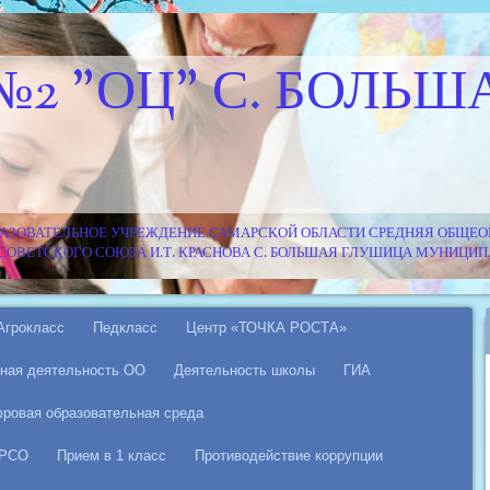
№2 "ОЦ" С. БОЛЬШ
АЗОВАТЕЛЬНОЕ УЧРЕЖДЕНИЕ САМАРСКОЙ ОБЛАСТИ СРЕДНЯЯ ОБЩЕОБ
Я СОВЕТСКОГО СОЮЗА И.Т. КРАСНОВА С. БОЛЬШАЯ ГЛУШИЦА МУНИЦ
Агрокласс
Педкласс
Центр «ТОЧКА РОСТА»
ная деятельность ОО
Деятельность школы
ГИА
ровая образовательная среда
 РСО
Прием в 1 класс
Противодействие коррупции