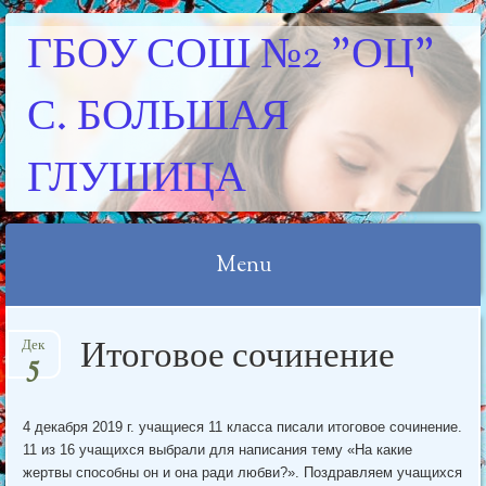
ГБОУ СОШ №2 "ОЦ"
С. БОЛЬШАЯ
ГЛУШИЦА
Menu
Skip
Итоговое сочинение
Дек
to
5
content
4 декабря 2019 г. учащиеся 11 класса писали итоговое сочинение.
11 из 16 учащихся выбрали для написания тему «На какие
жертвы способны он и она ради любви?». Поздравляем учащихся