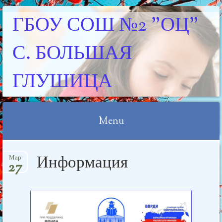
ГБОУ СОШ №2 "ОЦ"
С. БОЛЬШАЯ
ГЛУШИЦА
Menu
Skip
Информация
Мар
to
27
content