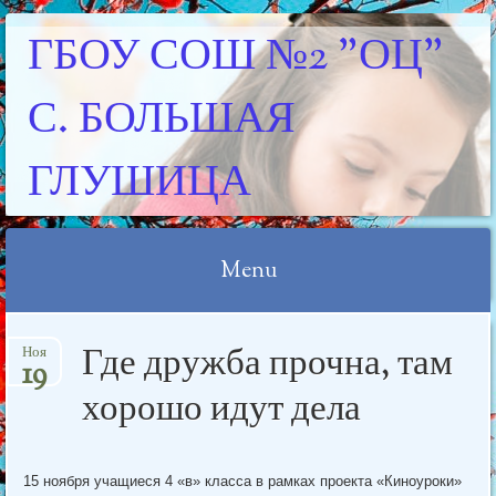
ГБОУ СОШ №2 "ОЦ"
С. БОЛЬШАЯ
ГЛУШИЦА
Menu
Skip
Где дружба прочна, там
Ноя
to
19
content
хорошо идут дела
15 ноября учащиеся 4 «в» класса в рамках проекта «Киноуроки»